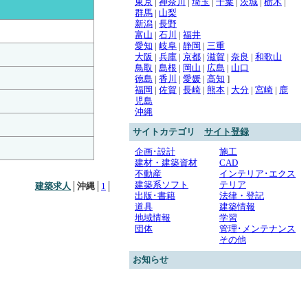
東京
|
神奈川
|
埼玉
|
千葉
|
茨城
|
栃木
|
群馬
|
山梨
新潟
|
長野
富山
|
石川
|
福井
愛知
|
岐阜
|
静岡
|
三重
大阪
|
兵庫
|
京都
|
滋賀
|
奈良
|
和歌山
鳥取
|
島根
|
岡山
|
広島
|
山口
徳島
|
香川
|
愛媛
|
高知
]
福岡
|
佐賀
|
長崎
|
熊本
|
大分
|
宮崎
|
鹿
児島
沖縄
サイトカテゴリ
サイト登録
企画･設計
施工
建材・建築資材
CAD
不動産
インテリア･エクス
建築系ソフト
テリア
建築求人
│
沖縄
│
1
│
出版･書籍
法律・登記
道具
建築情報
地域情報
学習
団体
管理･メンテナンス
その他
お知らせ