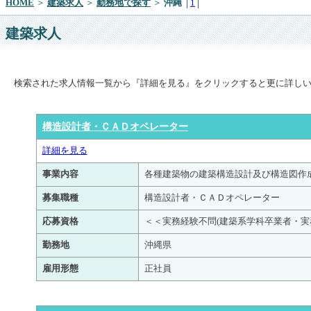
HOME
＞
建築求人
＞
勤務地で探す
＞
沖縄
│
1
│
建築求人
検索された求人情報一覧から『詳細を見る』をクリックすると更に詳し
構造設計者・ＣＡＤオペレーター
詳細を見る
事業内容
各種建築物の建築構造設計及び構造図作
募集職種
構造設計者・ＣＡＤオペレーター
応募資格
＜＜実務経験不問(建築系学科卒業者・
勤務地
沖縄県
雇用形態
正社員