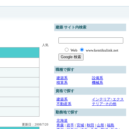
建築 サイト内検索
人気
Web
www.kentikulink.net
職種で探す
建築系
設備系
積算系
機械系
資格で探す
建築系
インテリア･エクス
不動産系
テリア･その他
勤務地で探す
北海道
更新日：2008/7/20
青森
|
岩手
|
宮城
|
秋田
|
山形
|
福島