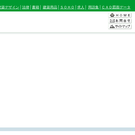
建築デザイン
│
法律
│
書籍
│
建築用品
│
ＳＯＨＯ
│
求人
│
用語集
│
ＣＡＤ図面データ