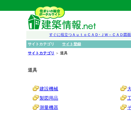
すぐに役立つＡｕｔｏＣＡＤ･ＪＷ－ＣＡＤ図
サイトカテゴリ
サイト登録
サイトカテゴリ
＞
道具
道具
建設機械
製図用品
測量機器