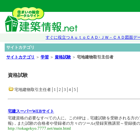
すぐに役立つＡｕｔｏＣＡＤ･ＪＷ－ＣＡＤ図面デ
サイトカテゴリ
サイトカテゴリ
＞
学習
＞
資格試験
＞
宅地建物取引主任者
資格試験
宅地建物取引主任者│1│2│3│4│5│
宅建スーパーWEBサイト
宅建資格の必要なすべての人に。このHPは，宅建試験を受験される方の
報)，また試験の合格者や登録者の方々のツール(登録実務講習～登録後
http://tokagekyo.7777.net/main.html