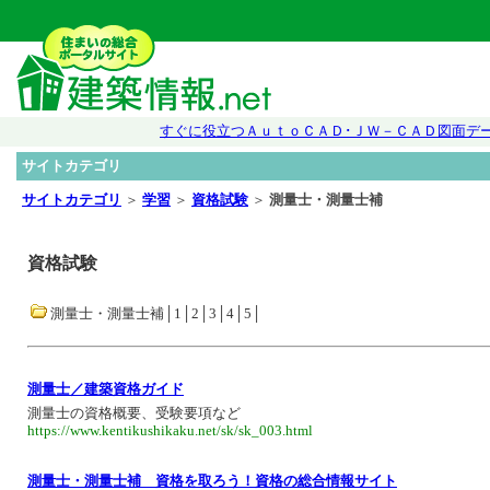
すぐに役立つＡｕｔｏＣＡＤ･ＪＷ－ＣＡＤ図面デ
サイトカテゴリ
サイトカテゴリ
＞
学習
＞
資格試験
＞
測量士・測量士補
資格試験
測量士・測量士補│1│2│3│4│5│
測量士／建築資格ガイド
測量士の資格概要、受験要項など
https://www.kentikushikaku.net/sk/sk_003.html
測量士・測量士補 資格を取ろう！資格の総合情報サイト