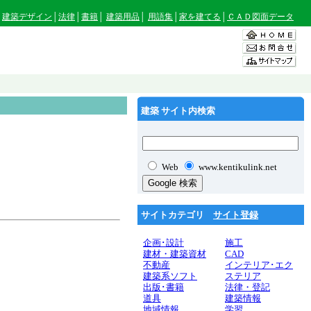
建築デザイン
│
法律
│
書籍
│
建築用品
│
用語集
│
家を建てる
│
ＣＡＤ図面データ
建築 サイト内検索
Web
www.kentikulink.net
サイトカテゴリ
サイト登録
企画･設計
施工
建材・建築資材
CAD
不動産
インテリア･エク
建築系ソフト
ステリア
出版･書籍
法律・登記
道具
建築情報
地域情報
学習