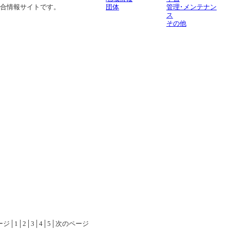
団体
管理･メンテナン
合情報サイトです。
ス
その他
ジ│1│2│3│4│5│次のページ