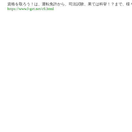
資格を取ろう！は、運転免許から、司法試験、果ては科挙！？まで、様
https://www.l-get.net/c6.html