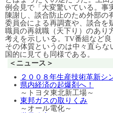
例会見で「大変驚いている。事
陳謝し、談合防止のため外部の
委員会による再調査や、談合を
職員の再就職（天下り）のあり
考えを示しいる。TV番組など
その体質というのは中々直らな
国的に見ても同様である。
＜ニュース＞
２００８年生産技術革新シ
県内経済の起爆剤へ！
～トヨタ東北新工場～
東邦ガスの取りくみ
～オール電化～