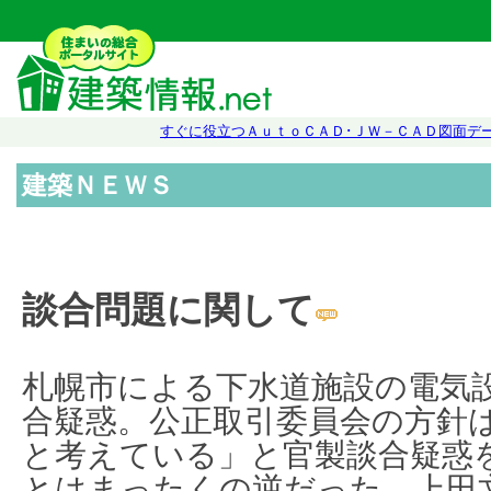
すぐに役立つＡｕｔｏＣＡＤ･ＪＷ－ＣＡＤ図面デ
建築ＮＥＷＳ
談合問題に関して
札幌市による下水道施設の電気
合疑惑。公正取引委員会の方針
と考えている」と官製談合疑惑
とはまったくの逆だった。上田